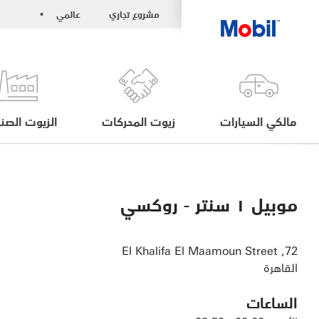
مشروع تجاري
عالمي
•
مالكي السيارات
زيوت المحركات
الزيوت الصنا
موبيل ١ سنتر - روكسي
72, El Khalifa El Maamoun Street
القاهرة
الساعات