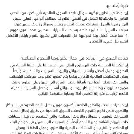
خبرة يُعتد بها
إن نجاحنا فى تطوير تركيبة سوائل ناجحة للسوق العالمية تأتي كجزء من التحدي
الخاص بنا ولمنتجاتنا لتعمل فى أقصى الظروف بمختلف أنواعها، فعلى سبيل
المثال قمنا بالعمل لسنوات عديدة لتطوير وقود وسوائل زيوت لدعم فرق
سباقات السيارات العالمية خاصة بسباقات السيارات، تتضمن هذه الفرق فورميلا
1، مما منحنا أفضل بيئة لمواجهة كل التحديات التى نحتاجها لنقوم بابتكار الأفضل
لتغيير كل شيىء للأفضل.
قيادة الجميع فى الريادة فى مجال تكنولوجيا الشحوم الصناعية
إن تركيباتنا الصناعية ذات المستوى العالي هي شاهد لنا على خبرتنا العالية فى
التطوير، وعمل أفضل وأنسب السوائل والزيوت للسيارات والشاحنات، وأيضاً
بعض المتطلبات العالمية الأخرى، فكما يتم تطوير تكنولوجيا محركات الشاحنات
والسيارات، نتطور أيضاً نحن بأبحاثنا واختيار الفرق التى تعمل على تطوير وابتكار
مجموعة الزيوت وذلك لابتكار زيوت وسوائل أنسب وأفضل للسيارات الحديثة
لنقدم تركيبات متوازنة لتضمن أداءً وحماية منقطعة النظير.
إن مبادرات البحث والتطور الخاصة بأكسون موبيل تصل لأبعد الحدود فى الابتكار
والتطور، فنحن نقوم بتقديم الخدمات للسوق العالمية عن طريق إدخال أحدث
التطورات للوقود والسوائل والزيوت المختلفة والتى تُستخدم من قِبل السيارات
ذات المهام الشاقة وغير الشاقة أيضاً، أو السيارات التى تعمل فى مواقع البناء
او المناجم والتنقيب أو المنشاءات البحرية والتصنيع، ومجال الطاقة، ومجال
معدات التصنيع، أيضاً فى صناعة الأخشاب والغابات، والصناعات المختلفة، إنتاج