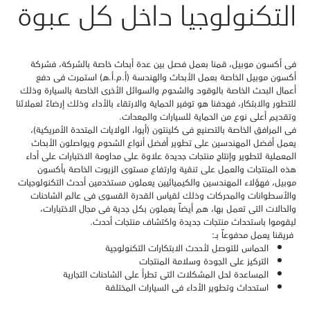
التكنولوجيا داخل كل عبوة
فى أكسون موبيل، قمنا بعمل فصل بين عدة أبحاث خاصة بالشركة، فشركة
أكسون موبيل الخاصة بعمل الأبحاث والهندسة (أ.م.أ.ه) استمرت فى دفع
أعمال البحث الخاصة بالوقود والشحوم والسوائل الأخرى الخاصة بالسيارة وذلك
للتطور والابتكار، فهدفنا هو توفير الحماية والارتقاء بالأداء وذلك إرضاءً لعملائنا
وتقديم أعلى نوع من الحماية للسيارات والمعدات.
فى المرافق الخاصة بالتصنيع فى كلينتون (أيوا، الولايات المتحدة الأمريكية)،
يعمل أفضل المهندسين على تطوير أفضل أنواع الشحوم ويواصلون الأبحاث
المعملية لتطوير وإنتاج منتجات جديدة علاوة على مداومة الاختبارات على أداء
هذه المنتجات والعمل على تنقية وارتفاع مستوى الزيوت الخاصة بأكسون
موبيل، فهؤلاء المهندسين والكيميائيين يعملون مستخدمين أحدث التكنولوجيات
والأسطوانات والمحركات وذلك لقياس القدرة القسوى فى عالم الشاحنات
والحالات التى تعمل بها، هم أيضاً يعملون بكل جدية فى مجال الاختبارات،
ليقوموا باستحداث منتجات جديدة واكتشاف منتجات أحدث.
فريقنا يعمل مدفوعاً بـ:
الحماس للتوصل لأحدث الابتكارات التكنولوجية
التركيز على الجودة وسلامة المنتجات
المساعدة لحل المشكلات التى تطرأ على الشاحنات التجارية
استحداث وتطوير الأداء فى السيارات المختلفة