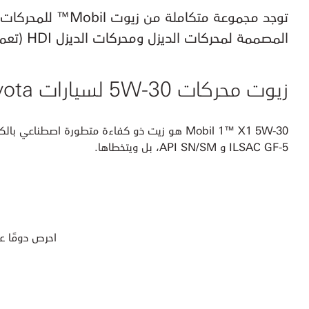
المصممة لمحركات الديزل ومحركات الديزل HDI (تعمل بالحقن المباشر للوقود تحت ضغط عال). تتوافر زيوت محركات من Mobil مصممة لتلائم سيارة Toyota.
زيوت محركات 5W-30 لسيارات Toyota
ILSAC GF-5 و API SN/SM، بل ويتخطاها.
احرص دومًا على طلب زيوت obil 1