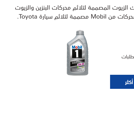
 Mobil™ للمحركات التي تناسب مختلف طرازات سيارات Toyota، بما في ذلك الزيوت المصممة لتلائم محركات البنزين والزيوت
ورة اصطناعي بالكامل يلائم عددًا من سيارات Toyota. يستوفي Mobil 1 X1 5W-30 متطلبات
كثر