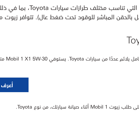
توجد مجموعة متكاملة من زيوت
Mobil 1™ X1 5W-30 هو زيت ذو كفاءة متط
أعرف أ
M أثناء صيانة سيارتك، من نوع Toyota.