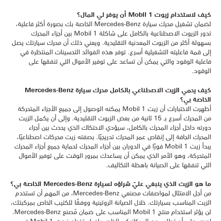
كيف لاستخدام زيوت Mobil 1 أن يوفر لي المال؟
لضمان تشغيل محرك سيارة Mercedes-Benz الخاصة بك بصورة أكثر فاعلية،
تدور الزيوت الاصطناعية بالكامل على شاكلة Mobil 1 بين أجزاء المحرك
بسهولة أكثر من الزيوت المعدنية التقليدية. ويعني ذلك أن محرك سيارتك يصل
إلى قمة فاعليته التشغيلية أسرع. توفر هذه الفوائد التحسينات المنتظرة في
فاعلية الوقود والتي يمكن أن تساعد على توفير الأموال التي تنفقها على
الوقود.
كيف يحمي الزيت الاصطناعي بالكامل محرك سيارة Mercedes-Benz
الخاصة بي؟
أظهرت الاختبارات أن زيت Mobil 1 يمكنه الوصول إلى جميع الأجزاء المتحركة
من المحرك أسرع بـ 15 ثانية من بعض الزيوت التقليدية. وإلى أن يكمل الزيت
دورته داخل أجزاء المحرك بالكامل، سيؤدي الاحتكاك الذي يحدث بين أجزاء
المحرك الجافة إلى إنقاص عمر المحرك تدريجيًا. بصفته زيت محركات اصطناعيًا،
يبدأ زيت Mobil 1 فورًا في الدوران بين أجزاء المحرك لحماية جميع أجزاء المحرك
المتحركة، وهو الأمر الذي يمكن أن يساعدك بمرور الوقت على توفير الأموال
التي تنفقها على الصيانة باهظة التكاليف.
ما هو الزيت الذي ينبغي عليّ شراؤه لسيارة Mercedes-Benz الخاصة بي؟
من أجل الامتثال لمواصفات مصنعي Mercedes-Benz، من المهم أن تستخدم
الزيت المناسب بسيارتك. خلال الصيانة الروتينية ووفقًا للكتيب الخاص بمركبتك،
لن يؤثر استخدام منتج Mobil 1 المناسب على ضمان مُصنع Mercedes-Benz.
احرص على أن تطلب من الميكانيكي الخاص بك استخدام زيوت Mobil 1 في