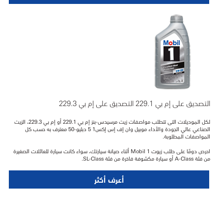
التصديق على إم بي 229.1 التصديق على إم بي 229.3
لكل الموديلات التى تتطلب مواصفات زيت مرسيدس-بنز إم بي 229.1 أو إم بي 229.3، الزيت
الصناعي عالي الجودة والأداء موبيل وان إف إس إكس1 5 دبليو-50 معترف به حسب كل
المواصفات المطلوبة.
احرص دومًا على طلب زيوت Mobil 1 أثناء صيانة سيارتك، سواء كانت سيارة للعائلات الصغيرة
من فئة A-Class أو سيارة مكشوفة فاخرة من فئة SL-Class.
أعرف أكثر