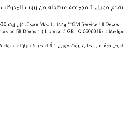
تقدم موبيل 1 مجموعة متكاملة من زيوت المحركات التي تتناسب مع مجموعات سيارات شيفروليه المختلفة.
GM Service fill Dexos 1™ وفقًا لـ ExxonMobil، فإن زيت
-30
مواصفات GM service fill Dexos 1 ( License # GB 1C 0606015)الخاصة بالزيوت.
احرص دومًا على طلب زيوت موبيل 1 أثناء صيانة سيارتك، سواء كانت من نوع شيفروليه Optra أو شيفروليه Captiva SUV كبيرة الحجم.