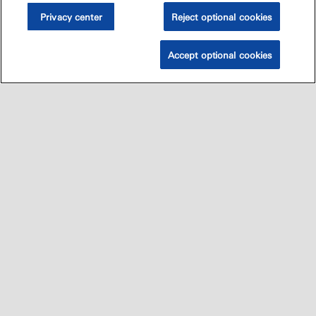
Privacy center
Reject optional cookies
Accept optional cookies
Sitemap
العالميه
اتصل بنا
•
•