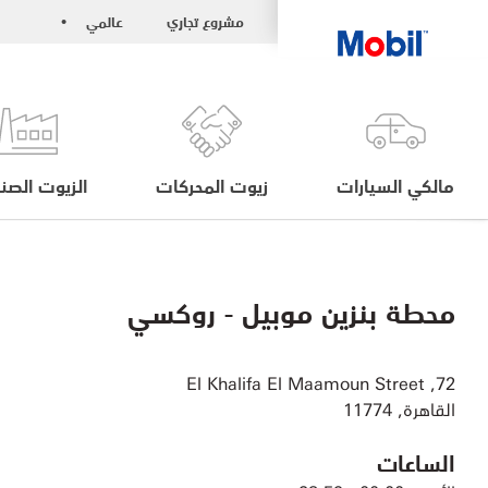
مشروع تجاري
عالمي
•
مالكي السيارات
زيوت المحركات
الزيوت الصنا
محطة بنزين موبيل - روكسي
72, El Khalifa El Maamoun Street
القاهرة, 11774
الساعات