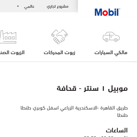
مشروع تجاري
عالمي
•
مالكي السيارات
زيوت المحركات
الزيوت الصنا
موبيل ١ سنتر - قحافة
طريق القاهرة -الاسكندرية الزراعي اسفل كوبري طنطا
طنطا
الساعات