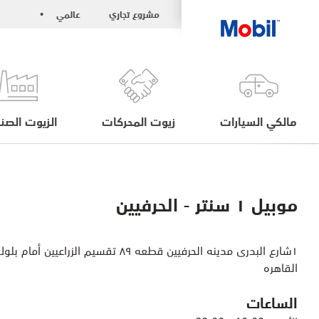
مشروع تجاري
عالمي
•
مالكي السيارات
زيوت المحركات
الزيوت الصنا
موبيل ١ سنتر - الحرفيين
١شارع البدرى مدينه الحرفيين قطعه ٨٩ تقسيم الزراعيين أمام بلوك ٤ مدخل ٣
القاهره
الساعات