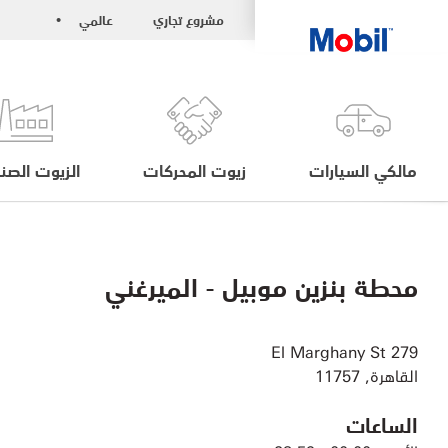
مشروع تجاري
عالمي
•
مالكي السيارات
زيوت المحركات
الزيوت الصنا
محطة بنزين موبيل - الميرغني
279 El Marghany St
القاهرة, 11757
الساعات