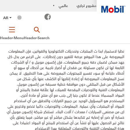
مشروع تجاري
عالمي
•
Facebook
AR
Header-Menu
Header-Search
نظرا لاستمرار ابحا ث المنتجات وتحديثات التكنولوجيا والقوانين، فإن المعلومات
المعروضة على هذا الموقع عرضة للتغيير دون إخطارات. على الرغم من بذل كل
جهد ممكن لضمان دقة جميع المعلومات، فإن إكسون موبيل و / أو الشركات
التابعة لها لن تكون مسئولة عن فقدان أو أضرار ناجمة عن أخطاء أو سهو أو
أخطاء طباعة أو سوء تفسير للمحتويات المعروضة على هذا التطبيق. لا يمكن
نسخ المعلومات المعروضة أو إعادة إنتاجها أو الكشف عنها بأي شكل من
الأشكال من قبل المتلقي دون موافقة خطية مسبقة من إكسون موبيل.
المعلومات الفنية والتوصيات المقدمة للعملاء لها علأقة فقط بالمنتج أو
المواد المسماة عندما لا تكون جنبا إلى جنب مع أي منتج أو مادة أخرى.
المستخدم هو المسؤول الوحيد عن جميع القرارات والتحقق من أي استخدام
للمواد أو المنتجات وأي عملية. المعلومات والتوصيات دائما تخضع ولاترجع على
اى من مصنعى السيارات / معدات / آلات البناء. تستنكر شركة إكسون موبيل أي
خسارة أو ضرر أو إصابة تم تتكبدها بشكل مباشر أو غير مباشر، فيما يتعلق بأي
نتائج تم الحصول عليها أو تنشأ عن أي استخدام للمنتج أو المواد اعتمادا على
هذة المعلومات التقنية والتوصيات المتعلقة بهذا الاستخدام